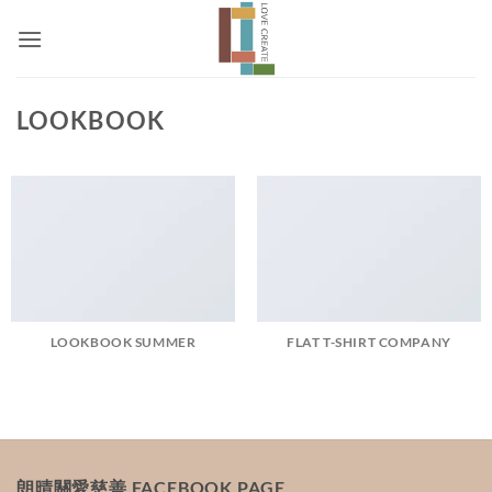
Skip
to
content
LOOKBOOK
LOOKBOOK SUMMER
FLAT T-SHIRT COMPANY
朗晴關愛慈善 FACEBOOK PAGE