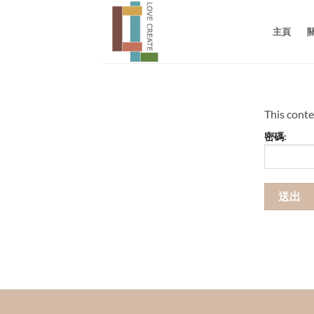
Skip
to
主頁
content
This conte
密碼: