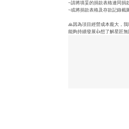
~請將填妥的捐款表格連同捐款
~或將捐款表格及存款記錄截圖 電郵至 lo
🙏因為項目經營成本龐大，我哋好
能夠持續發展👍想了解星匠無限及捐