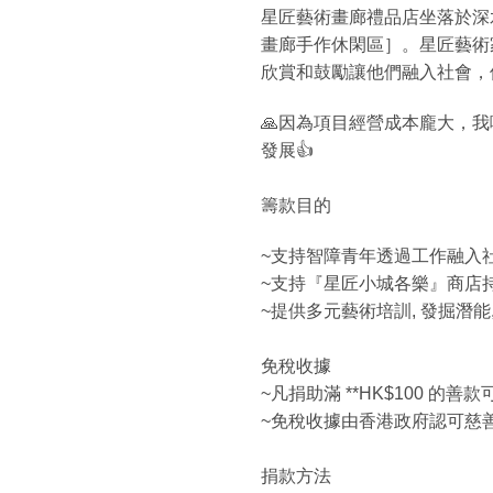
星匠藝術畫廊禮品店坐落於深水
畫廊手作休閑區］。星匠藝術家
欣賞和鼓勵讓他們融入社會，
🙏因為項目經營成本龐大，我
發展👍
籌款目的
~支持智障青年透過工作融入
~支持『星匠小城各樂』商店
~提供多元藝術培訓, 發掘潛能,
免稅收據
~凡捐助滿 **HK$100 的善
~免稅收據由香港政府認可慈善機構
捐款方法