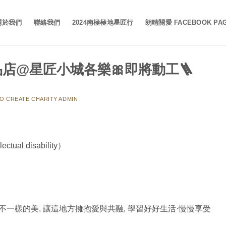
關於我們
聯絡我們
2024南極極地星匠行
朗晴關愛 FACEBOOK PA
店@星匠小城各樂🎀即將動工🪜
O CREATE CHARITY ADMIN
tual disability）
一樣的美, 讓這地方擁抱愛與共融, 學習好好生活·慢慢享受