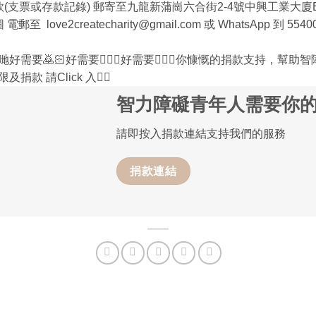
(支票或存款記錄) 郵寄至九龍新蒲崗六合街2-4號中興工業大廈B
ve2createcharity@gmail.com 或 WhatsApp 到 5540
需要🙇🏻好需要🙇🏻‍♀️好需要🙇🏻‍♂️你慷慨的捐款支持，
款 請Click 入👉🏻
智力障礙青年人需要你
請即按入捐款連結支持我們的服務
捐款連結