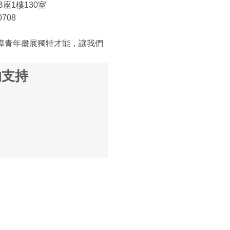
座1樓130室
0708
幫助智障青年盡展獨特才能，讓我們
的支持