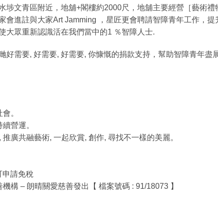
埗文青區附近，地舖+閣樓約2000尺，地舖主要經營［藝術禮
會進註與大家Art Jamming ，星匠更會聘請智障青年工作
使大眾重新認識活在我們當中的1 ％智障人士.
哋好需要, 好需要, 好需要, 你慷慨的捐款支持，幫助智障青年
社會。
持續營運。
 推廣共融藝術, 一起欣賞, 創作, 尋找不一樣的美麗。
款可申請免稅
 – 朗晴關愛慈善發出【 檔案號碼 : 91/18073 】