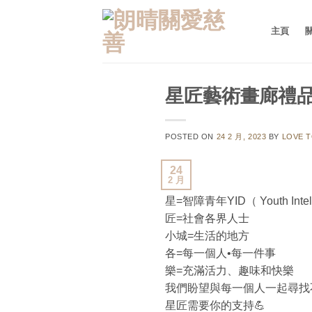
Skip
to
主頁
content
星匠藝術畫廊禮品
POSTED ON
24 2 月, 2023
BY
LOVE T
24
2 月
星=智障青年YID（ Youth Intellec
匠=社會各界人士
小城=生活的地方
各=每一個人•每一件事
樂=充滿活力、趣味和快樂
我們盼望與每一個人一起尋找不
星匠需要你的支持💪